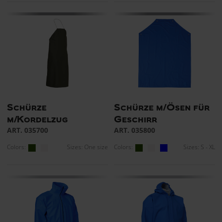
Schürze
Schürze m/Ösen für
m/Kordelzug
Geschirr
ART. 035700
ART. 035800
Colors:
Sizes: One size
Colors:
Sizes: S - XL