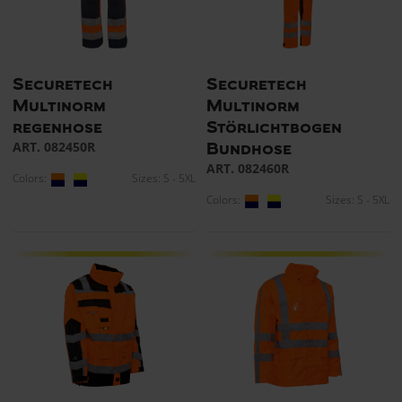
Securetech
Securetech
Multinorm
Multinorm
regenhose
Störlichtbogen
ART. 082450R
Bundhose
ART. 082460R
Colors:
Sizes: S - 5XL
Colors:
Sizes: S - 5XL