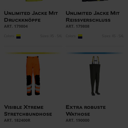
Unlimited Jacke Mit
Unlimited Jacke Mit
Druckknöpfe
Reissverschluss
ART. 179804
ART. 179808
Colors:
Sizes: XS - 5XL
Colors:
Sizes: XS - 5XL
Visible Xtreme
Extra robuste
Stretchbundhose
Wathose
ART. 182400R
ART. 190000