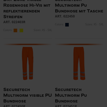
Regenhose Hi-Vis mit
Multinorm Pu
reflektierenden
Bundhose mit Tasche
ART. 022450
Streifen
ART. 022403R
Colors:
Sizes: XS - 5XL
Colors:
Sizes: XS - 5XL
Securetech
Securetech
Multinorm visible PU
Multinorm Pu
Bundhose
Bundhose
ART. 022450R
ART. 022451R