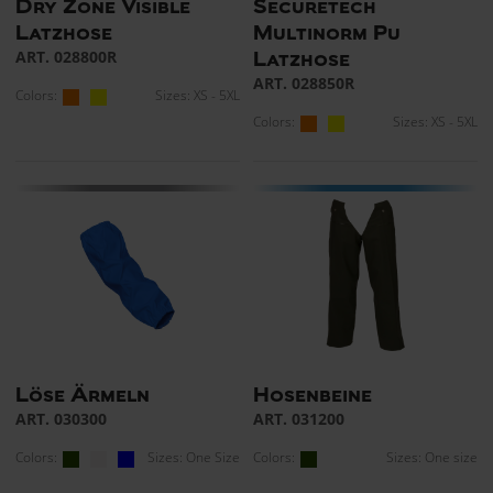
Dry Zone Visible
Securetech
Latzhose
Multinorm Pu
ART. 028800R
Latzhose
ART. 028850R
Colors:
Sizes: XS - 5XL
Colors:
Sizes: XS - 5XL
Löse Ärmeln
Hosenbeine
ART. 030300
ART. 031200
Colors:
Sizes: One Size
Colors:
Sizes: One size