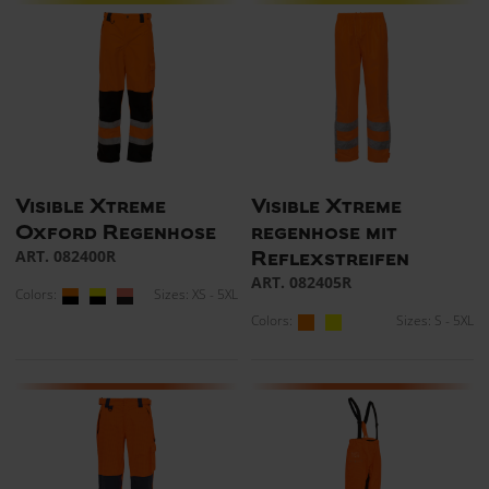
Visible Xtreme
Visible Xtreme
Oxford Regenhose
regenhose mit
ART. 082400R
Reflexstreifen
ART. 082405R
Colors:
Sizes: XS - 5XL
Colors:
Sizes: S - 5XL