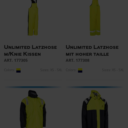
Unlimited Latzhose
Unlimited Latzhose
m/Knie Kissen
mit hoher taille
ART. 177305
ART. 177308
Colors:
Sizes: XS - 5XL
Colors:
Sizes: XS - 5XL