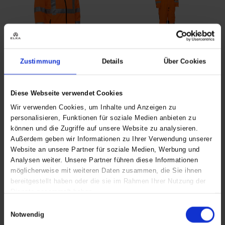
Zustimmung
Details
Über Cookies
Visible Xtreme
Visible Xtreme
Softshelljacke
Winteroverall
ART. 086500R
ART. 088000R
Diese Webseite verwendet Cookies
Colors:
Sizes: XS - 5XL
Colors:
Sizes: XS - 5XL
Wir verwenden Cookies, um Inhalte und Anzeigen zu
personalisieren, Funktionen für soziale Medien anbieten zu
können und die Zugriffe auf unsere Website zu analysieren.
Außerdem geben wir Informationen zu Ihrer Verwendung unserer
Website an unsere Partner für soziale Medien, Werbung und
Analysen weiter. Unsere Partner führen diese Informationen
möglicherweise mit weiteren Daten zusammen, die Sie ihnen
bereitgestellt haben oder die sie im Rahmen Ihrer Nutzung der
Dienste gesammelt haben.
Einwilligungsauswahl
Notwendig