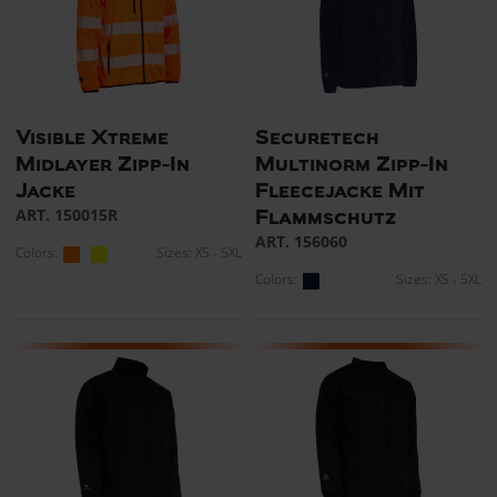
Visible Xtreme
Securetech
Midlayer Zipp-In
Multinorm Zipp-In
Jacke
Fleecejacke Mit
ART. 150015R
Flammschutz
ART. 156060
Colors:
Sizes: XS - 5XL
Colors:
Sizes: XS - 5XL