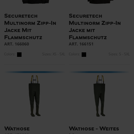
Securetech
Securetech
Multinorm Zipp-In
Multinorm Zipp-In
Jacke Mit
Jacke mit
Flammschutz
Flammschutz
ART. 166060
ART. 166151
Colors:
Sizes: XS - 5XL
Colors:
Sizes: S - 5XL
Wathose
Wathose - Weites