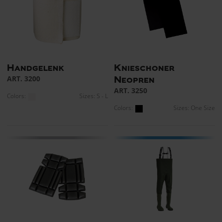
Handgelenk
Knieschoner
ART. 3200
Neopren
ART. 3250
Colors:
Sizes: S - L
Colors:
Sizes: One Size