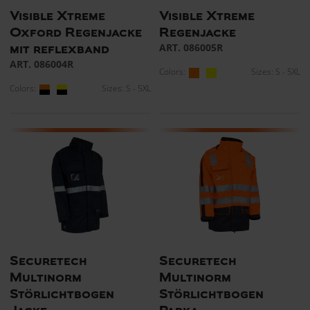
Visible Xtreme
Visible Xtreme
Oxford Regenjacke
Regenjacke
ART. 086005R
mit reflexband
ART. 086004R
Colors:
Sizes: S - 5XL
Colors:
Sizes: S - 5XL
Securetech
Securetech
Multinorm
Multinorm
Störlichtbogen
Störlichtbogen