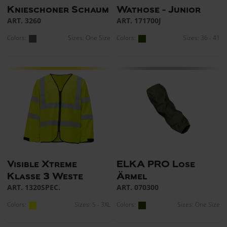
Knieschoner Schaum
Wathose - Junior
ART. 3260
ART. 171700J
Colors:
Sizes: One Size
Colors:
Sizes: 36 - 41
Visible Xtreme
ELKA PRO Lose
Klasse 3 Weste
Ärmel
ART. 1320SPEC.
ART. 070300
Colors:
Sizes: S - 3XL
Colors:
Sizes: One Size