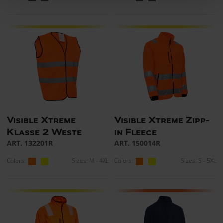
Visible Xtreme
Visible Xtreme Zipp-
Klasse 2 Weste
in Fleece
ART. 132201R
ART. 150014R
Colors:
Sizes: M - 4XL
Colors:
Sizes: S - 5XL