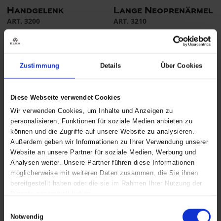
Handgelenk
Lange Neoprenärmel
ART. 3200
ART. 3210
Colors:
Sizes: S - L
Colors:
Sizes: One Size
Zustimmung
Details
Über Cookies
Diese Webseite verwendet Cookies
Wir verwenden Cookies, um Inhalte und Anzeigen zu
personalisieren, Funktionen für soziale Medien anbieten zu
können und die Zugriffe auf unsere Website zu analysieren.
Außerdem geben wir Informationen zu Ihrer Verwendung unserer
Website an unsere Partner für soziale Medien, Werbung und
Knieschoner
Knieschoner Schaum
Analysen weiter. Unsere Partner führen diese Informationen
ART. 3260
Neopren
möglicherweise mit weiteren Daten zusammen, die Sie ihnen
ART. 3250
bereitgestellt haben oder die sie im Rahmen Ihrer Nutzung der
Colors:
Sizes: One Size
Dienste gesammelt haben.
Colors:
Sizes: One Size
Einwilligungsauswahl
Notwendig