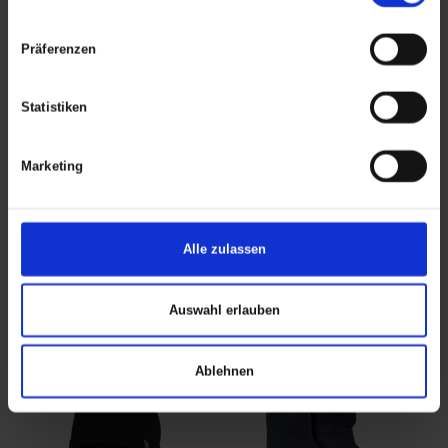
Präferenzen
Statistiken
Marketing
Träger für Schürze
Reparatursatz für
ART. 3320
Wathosen
Alle zulassen
ART. 40
Colors:
Sizes: One size
Colors:
Sizes: One Size
Auswahl erlauben
Ablehnen