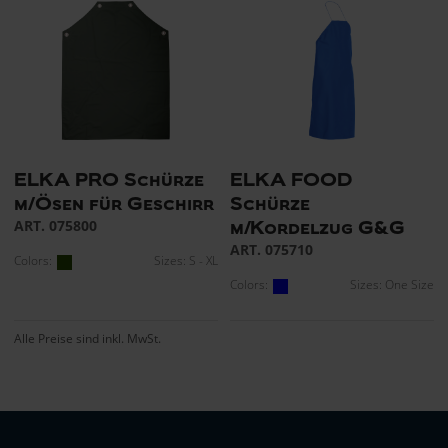
ELKA PRO Schürze
ELKA FOOD
m/Ösen für Geschirr
Schürze
ART. 075800
m/Kordelzug G&G
ART. 075710
Colors:
Sizes: S - XL
Colors:
Sizes: One Size
Alle Preise sind inkl. MwSt.