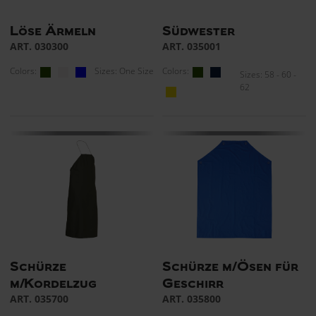
Löse Ärmeln
Südwester
ART. 030300
ART. 035001
Colors:
Sizes: One Size
Colors:
Sizes: 58 - 60 -
62
Schürze
Schürze m/Ösen für
m/Kordelzug
Geschirr
ART. 035700
ART. 035800