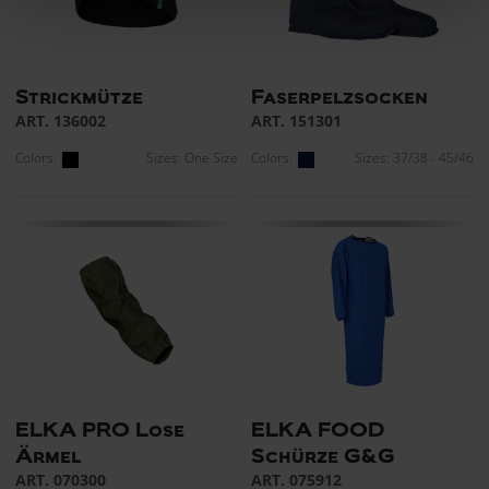
Strickmütze
Faserpelzsocken
ART. 136002
ART. 151301
Colors:
Sizes: One Size
Colors:
Sizes: 37/38 - 45/46
ELKA PRO Lose
ELKA FOOD
Ärmel
Schürze G&G
ART. 070300
ART. 075912