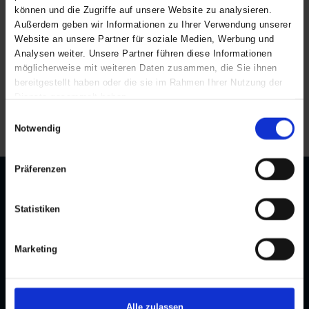
können und die Zugriffe auf unsere Website zu analysieren.
Außerdem geben wir Informationen zu Ihrer Verwendung unserer
Regenanzug Kinder
Bib & Brace kids
Website an unsere Partner für soziale Medien, Werbung und
ART. 092508
ART. 074502
Analysen weiter. Unsere Partner führen diese Informationen
möglicherweise mit weiteren Daten zusammen, die Sie ihnen
Colors:
Sizes: 80-152
Colors:
Sizes: 1-10 Jahre
bereitgestellt haben oder die sie im Rahmen Ihrer Nutzung der
Dienste gesammelt haben.
Alle Preise sind inkl. MwSt.
Einwilligungsauswahl
Notwendig
Präferenzen
KONTAKT
KUNDENDIENST
Statistiken
Datenschutzrichtlinien
ELKA Rainwear A/S
Dueoddevej 3
Cookie-Richtlinie
Marketing
DK-7400 Herning
Maßtabelle
Händler werden
Telefon:
+45 97 14 24 22
E-mail:
elka@elkarainwear.dk
B2B login erstellen
Alle zulassen