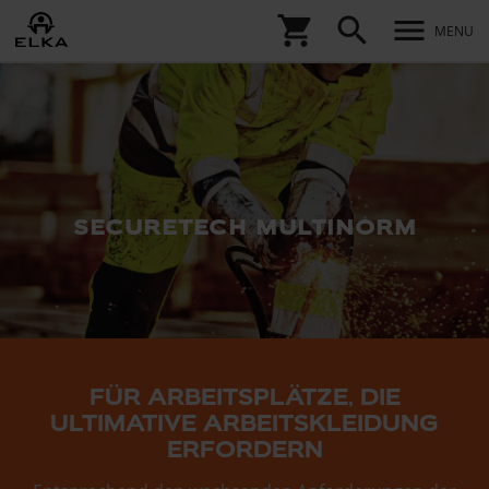
shopping_cart
search
menu
MENU
securetech multinorm
FÜR ARBEITSPLÄTZE, DIE
ULTIMATIVE ARBEITSKLEIDUNG
ERFORDERN