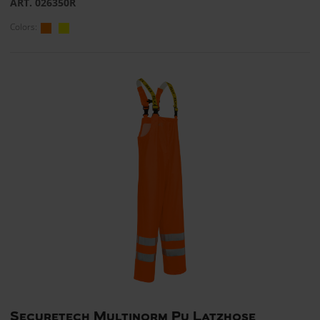
ART. 026350R
Colors:
Securetech Multinorm Pu Latzhose