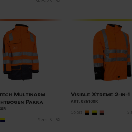
Sizes: XS - 5XL
tech Multinorm
Visible Xtreme 2-in-1
ART. 086100R
chtbogen Parka
60R
Colors:
Si
Sizes: S - 5XL