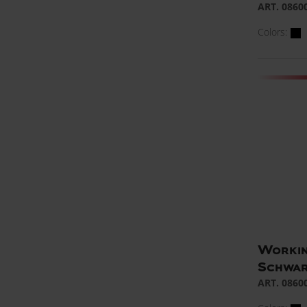
ART. 0860
Colors:
Workin
Schwa
ART. 0860