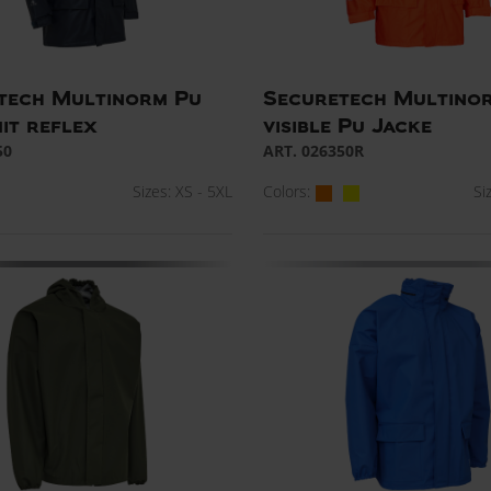
tech Multinorm Pu
Securetech Multino
it reflex
visible Pu Jacke
50
ART. 026350R
Sizes: XS - 5XL
Colors:
Si