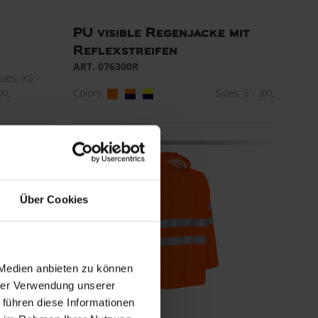
PU visible Regenjacke mit
Reflexstreifen
ART. 076300R
izes: XS -
Colors:
Sizes: S - 3XL
XL
Über Cookies
 Medien anbieten zu können
hrer Verwendung unserer
 führen diese Informationen