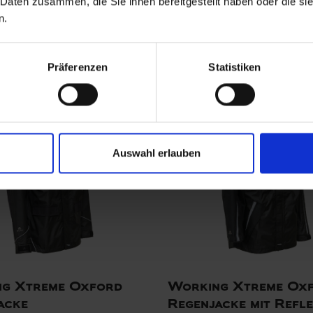
 Daten zusammen, die Sie ihnen bereitgestellt haben oder die s
RO Jacke
ELKA PRO Jacke
n.
00
ART. 076600
Sizes: XS - 5XL
Colors:
Si
Präferenzen
Statistiken
Auswahl erlauben
g Xtreme Oxford
Working Xtreme Ox
acke
Regenjacke mit Refl