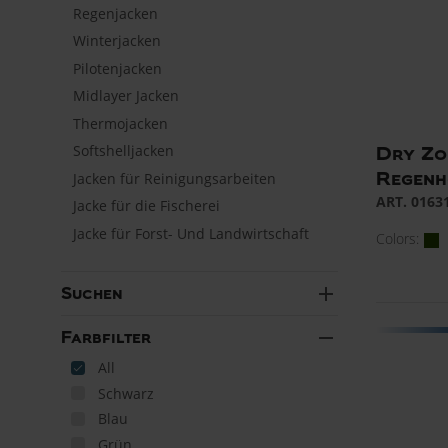
Regenjacken
Winterjacken
Pilotenjacken
Midlayer Jacken
Thermojacken
Softshelljacken
Dry Zo
Regenh
Jacken für Reinigungsarbeiten
ART. 0163
Jacke für die Fischerei
Jacke für Forst- Und Landwirtschaft
Colors:
add
Suchen
remove
Farbfilter
All
Schwarz
Blau
Grün