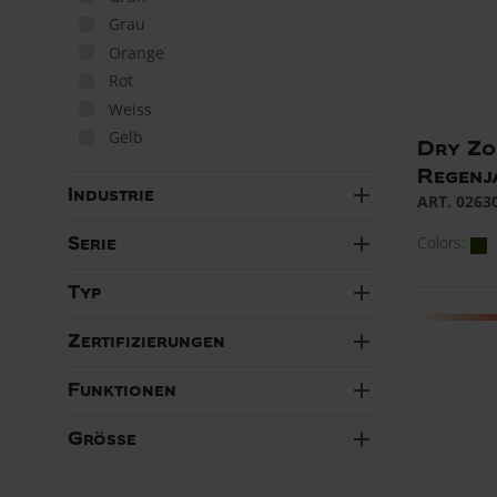
Grau
Orange
Rot
Weiss
Gelb
Dry Zo
Regenj
add
Industrie
ART. 0263
add
Colors:
Serie
add
Typ
add
Zertifizierungen
add
Funktionen
add
Grösse