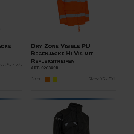
acke
Dry Zone Visible PU
Regenjacke Hi-Vis mit
Reflexstreifen
zes: XS - 5XL
ART. 026300R
Colors:
Sizes: XS - 5XL