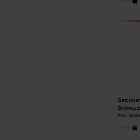
Colors:
Secure
Störli
ART. 0860
Colors: