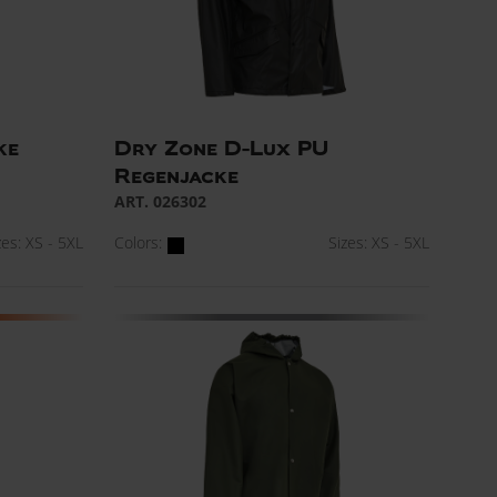
ke
Dry Zone D-Lux PU
Regenjacke
ART. 026302
zes: XS - 5XL
Colors:
Sizes: XS - 5XL