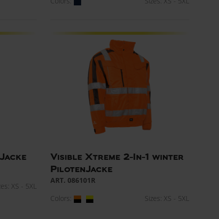
Colors:
Sizes: XS - 5XL
 Jacke
Visible Xtreme 2-In-1 winter
PilotenJacke
ART. 086101R
zes: XS - 5XL
Colors:
Sizes: XS - 5XL