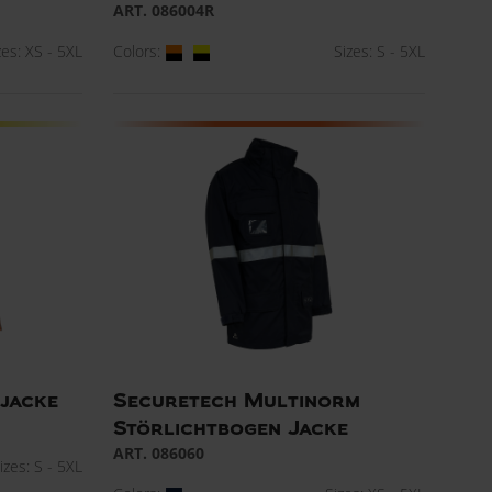
ART. 086004R
zes: XS - 5XL
Colors:
Sizes: S - 5XL
njacke
Securetech Multinorm
Störlichtbogen Jacke
ART. 086060
izes: S - 5XL