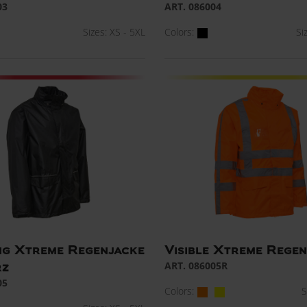
03
ART. 086004
Sizes: XS - 5XL
Colors:
Si
g Xtreme Regenjacke
Visible Xtreme Rege
ART. 086005R
rz
05
Colors:
S