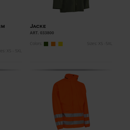
rm
Jacke
ART. 033800
Colors:
Sizes: XS -5XL
zes: XS - 5XL