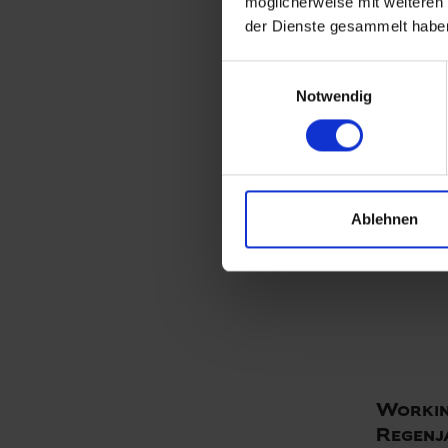
möglicherweise mit weiteren
ELKA P
der Dienste gesammelt habe
ART. 0765
Colors:
Einwilligungsauswahl
Notwendig
Ablehnen
Workin
Regenj