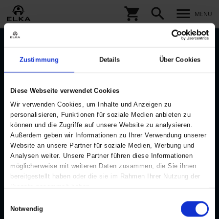
shopping_cart
search
menu
MENU
Zustimmung
Details
Über Cookies
KONTAKT
KUNDENDIENST
Datenschutzrichtlinien
ELKA Rainwear A/S
Dueoddevej 3
Cookie-Richtlinie
Diese Webseite verwendet Cookies
DK-7400 Herning
Maßtabelle
Wir verwenden Cookies, um Inhalte und Anzeigen zu
Händler werden
personalisieren, Funktionen für soziale Medien anbieten zu
Telefon:
+45 97 14 24 22
können und die Zugriffe auf unsere Website zu analysieren.
E-mail:
elka@elkarainwear.dk
B2B login erstellen
Außerdem geben wir Informationen zu Ihrer Verwendung unserer
Kontakt
Website an unsere Partner für soziale Medien, Werbung und
CVR/VAT no: 10138698
Analysen weiter. Unsere Partner führen diese Informationen
WHISTLEBLOWER - CHANNEL
möglicherweise mit weiteren Daten zusammen, die Sie ihnen
bereitgestellt haben oder die sie im Rahmen Ihrer Nutzung der
ÜBER ELKA
Dienste gesammelt haben.
Über uns
Einwilligungsauswahl
Notwendig
Jobs bei ELKA