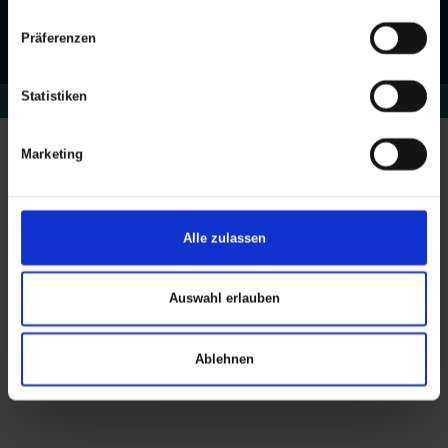
Kataloge
Präferenzen
Statistiken
Copyright © 2026 ELKA Rainwear A/S. All rights reserved.
Marketing
Alle zulassen
Auswahl erlauben
Ablehnen