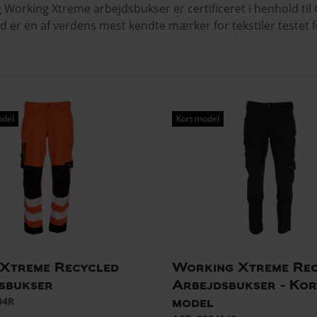
g Working Xtreme arbejdsbukser er certificeret i henhold 
 er en af verdens mest kendte mærker for tekstiler testet fo
odel
Kort model
e Xtreme Recycled
Working Xtreme Rec
sbukser
Arbejdsbukser - Kor
04R
model