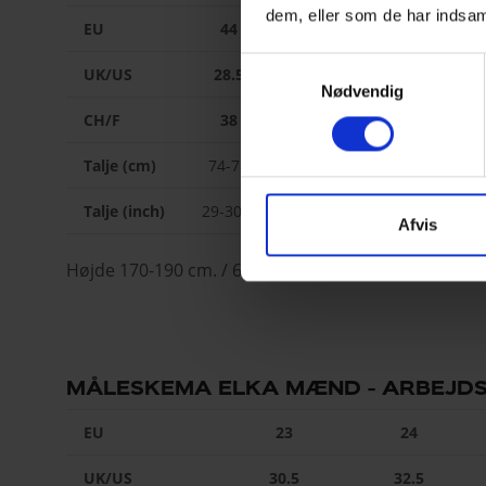
dem, eller som de har indsaml
EU
44
46
48
Samtykkevalg
UK/US
28.5
30.5
32.5
Nødvendig
CH/F
38
40
42
Talje (cm)
74-78
79-82
83-86
8
Talje (inch)
29-30.5
31-32
32.5-33.5
34
Afvis
Højde 170-190 cm. / 67-75 inch.
MÅLESKEMA ELKA MÆND - ARBEJDS
EU
23
24
UK/US
30.5
32.5