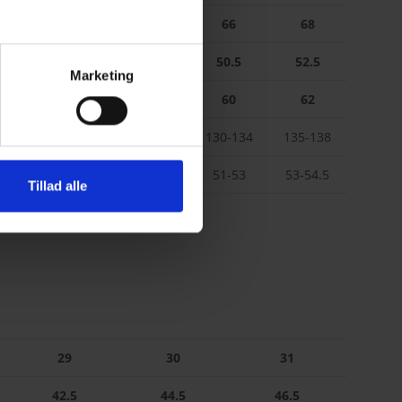
62
64
66
68
5
46.5
48.5
50.5
52.5
Marketing
56
58
60
62
17
118-123
124-129
130-134
135-138
6
46.5-48.5
49-50.5
51-53
53-54.5
Tillad alle
29
30
31
42.5
44.5
46.5