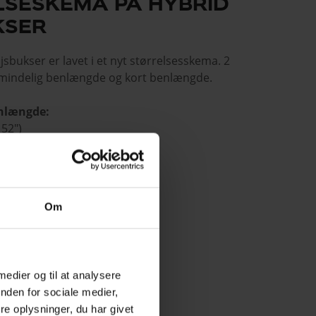
LSESKEMA PÅ HYBRID
KSER
sbukser er lavet i et nyt størrelsesskema. 2
almindelig benlængde og kort benlængde.
enlængde:
 52")
gde:
 46")
Om
 medier og til at analysere
nden for sociale medier,
e oplysninger, du har givet