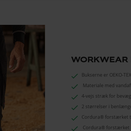
WORKWEAR 
check
Bukserne er OEKO-TEX®
check
Materiale med vandafv
check
4-vejs stræk for bevæg
check
2 størrelser i benlæng
check
Cordura® forstærket
check
Cordura® forstærket