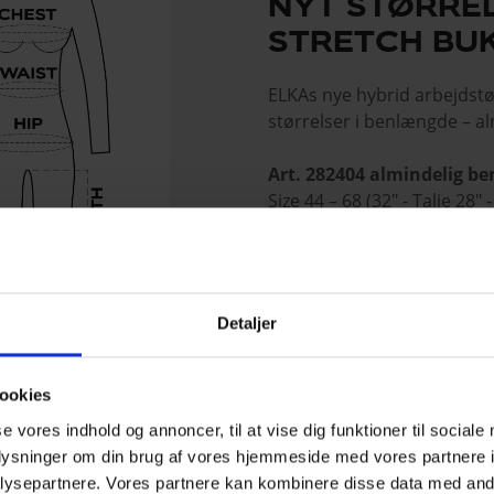
NYT STØRRE
STRETCH BU
ELKAs nye hybrid arbejdstøj
størrelser i benlængde – 
Art. 282404 almindelig b
Size 44 – 68 (32" - Talje 28" -
Art. 282404S kort benlæn
Size 23 – 31 (30" - Talje 30" -
Detaljer
ookies
se vores indhold og annoncer, til at vise dig funktioner til sociale
oplysninger om din brug af vores hjemmeside med vores partnere i
SBUKSER - NORMAL BENLÆNGDE
ysepartnere. Vores partnere kan kombinere disse data med andr