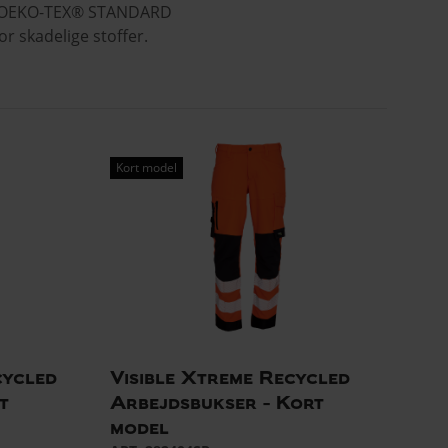
til OEKO-TEX® STANDARD
r skadelige stoffer.
Kort model
ycled
Visible Xtreme Recycled
t
Arbejdsbukser - Kort
model