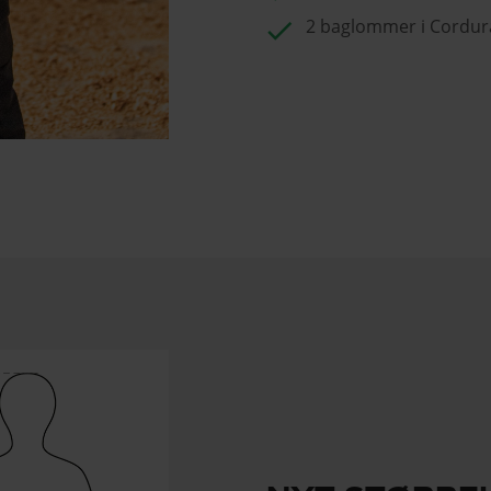
check
2 baglommer i Cordur