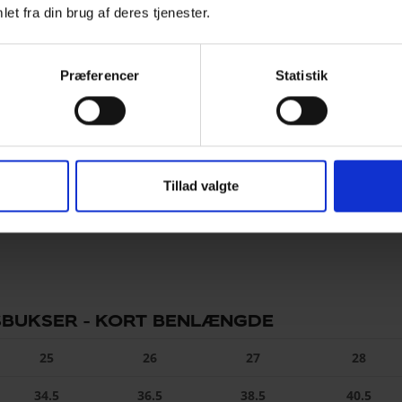
et fra din brug af deres tjenester.
50
52
54
56
58
60
34.5
36.5
38.5
40.5
42.5
44.
Præferencer
Statistik
44
46
48
50
52
54
7-90
91-95
96-100
101-105
106-111
112-1
-35.5
36-37.5
38-39.5
40-41.5
42-43.5
44-4
Tillad valgte
BUKSER - KORT BENLÆNGDE
25
26
27
28
34.5
36.5
38.5
40.5