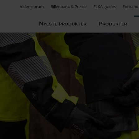
Vidensforum
Billedbank & Presse
ELKA guides
Forhandl
Nyeste produkter
Produkter