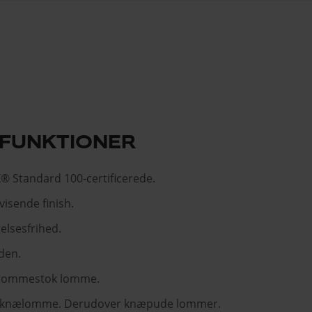
FUNKTIONER
 Standard 100-certificerede.
isende finish.
elsesfrihed.
den.
 tommestok lomme.
 knælomme. Derudover knæpude lommer.