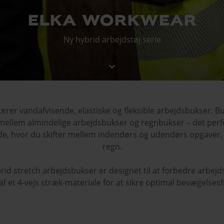
elka workwear
Ny hybrid arbejdstøj serie
keyboard_arrow_down
erer vandafvisende, elastiske og fleksible arbejdsbukser. 
mellem almindelige arbejdsbukser og regnbukser – det perfek
jde, hvor du skifter mellem indendørs og udendørs opgaver, e
regn.
rid stretch arbejdsbukser er designet til at forbedre arbej
 af et 4-vejs stræk-materiale for at sikre optimal bevægelsesf