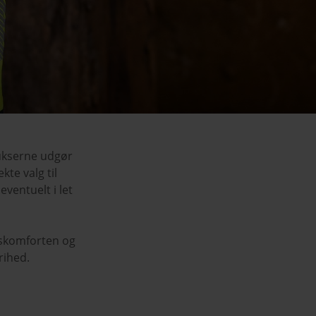
Bukserne udgør
te valg til
ventuelt i let
dskomforten og
rihed.