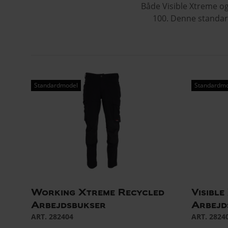
Både Visible Xtreme o
100. Denne standard
Standardmodel
Standardm
Working Xtreme Recycled
Visibl
Arbejdsbukser
Arbejd
ART. 282404
ART. 2824