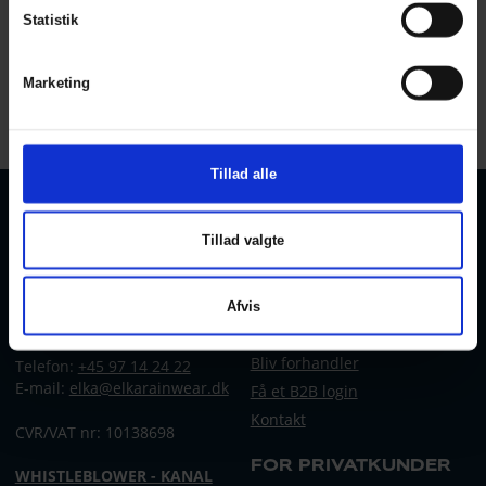
Statistik
Colors:
Sizes: XS - 5XL
Marketing
All prices are incl. VAT
Tillad alle
Tillad valgte
KONTAKT OS
KUNDESERVICE
Privatlivspolitik
ELKA Rainwear A/S
Dueoddevej 3
Cookiepolitik
Afvis
DK-7400 Herning
Størrelsesguide
Bliv forhandler
Telefon:
+45 97 14 24 22
E-mail:
elka@elkarainwear.dk
Få et B2B login
Kontakt
CVR/VAT nr: 10138698
FOR PRIVATKUNDER
WHISTLEBLOWER - KANAL