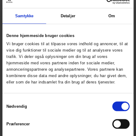
Termo Base Layer -
Termoundertrøje
Samtykke
Detaljer
Om
ART. 345
Undertrøje
ART. 104500
Colors:
Sizes: XS-3XL
Denne hjemmeside bruger cookies
Colors:
Sizes: XS-5XL
Vi bruger cookies til at tilpasse vores indhold og annoncer, til at
vise dig funktioner til sociale medier og til at analysere vores
trafik. Vi deler også oplysninger om din brug af vores
hjemmeside med vores partnere inden for sociale medier,
På lager medio august
annonceringspartnere og analysepartnere. Vores partnere kan
kombinere disse data med andre oplysninger, du har givet dem,
eller som de har indsamlet fra din brug af deres tjenester.
Samtykkevalg
Nødvendig
Termoundertrøje
Securetech
ART. 365
Multinorm base
Præferencer
layer undertrøje
Colors:
Sizes: XS-3XL
ART. 104560