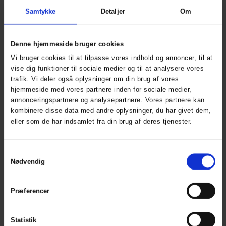
Dry Zone Visible PU
Dry Zone D-Lux PU
Samtykke
Detaljer
Om
Regnjakke Hi-Vis med
Regnjakke med
refleksstriber
ekstra længde
ART. 026300R
ART. 026301
Denne hjemmeside bruger cookies
Colors:
Sizes: XS - 5XL
Colors:
Sizes: XS - 5XL
Vi bruger cookies til at tilpasse vores indhold og annoncer, til at
vise dig funktioner til sociale medier og til at analysere vores
trafik. Vi deler også oplysninger om din brug af vores
hjemmeside med vores partnere inden for sociale medier,
annonceringspartnere og analysepartnere. Vores partnere kan
kombinere disse data med andre oplysninger, du har givet dem,
eller som de har indsamlet fra din brug af deres tjenester.
Samtykkevalg
Nødvendig
Dry Zone Visible
Dry Zone D-LUX PU
Præferencer
Jakke ekstra længde
Regnjakke
ART. 026301R
ART. 026302
Statistik
Colors:
Sizes: XS - 5XL
Colors:
Sizes: XS - 5XL