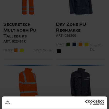
Securetech
Dry Zone PU
Multinorm Pu
Regnjakke
ART. 026300
Taljebuks
ART. 022451R
Colors:
Sizes: XS -
5XL
Colors:
Sizes: XS - 5XL