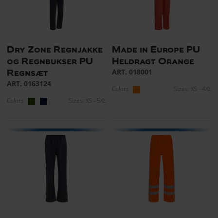
Dry Zone Regnjakke
Made in Europe PU
og Regnbukser PU
Heldragt Orange
ART. 018001
Regnsæt
ART. 0163124
Colors:
Sizes: XS - 4XL
Colors:
Sizes: XS - 5XL