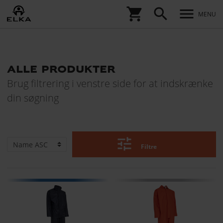
shopping_cart
search
menu
MENU
alle produkter
Brug filtrering i venstre side for at indskrænke
din søgning
tune
Filtre