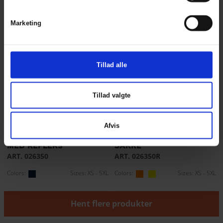
Marketing
Tillad alle
Tillad valgte
Securetech
Securetech
Afvis
Multinorm Pu Jakke
Multinorm visible Pu
med refleks
Jakke
ART. 026350
ART. 026350R
Colors:
Sizes: XS - 5XL
Colors:
Sizes: XS - 5XL
Hent flere produkter