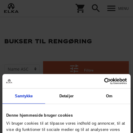
shopping_cart
search
menu
MENU
bukser til rengøring
tune
Filtre
Samtykke
Detaljer
Om
Denne hjemmeside bruger cookies
Vi bruger cookies til at tilpasse vores indhold og annoncer, til at
vise dig funktioner til sociale medier og til at analysere vores