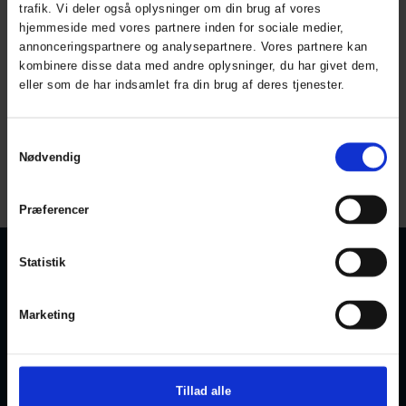
trafik. Vi deler også oplysninger om din brug af vores
hjemmeside med vores partnere inden for sociale medier,
ELKA PRO
annonceringspartnere og analysepartnere. Vores partnere kan
Taljebuks
kombinere disse data med andre oplysninger, du har givet dem,
ART. 072400
eller som de har indsamlet fra din brug af deres tjenester.
Colors:
Sizes: XS - 5XL
Samtykkevalg
Nødvendig
All prices are incl. VAT
Præferencer
Statistik
KONTAKT OS
KUNDESERVICE
Marketing
Privatlivspolitik
ELKA Rainwear A/S
Dueoddevej 3
Cookiepolitik
DK-7400 Herning
Størrelsesguide
Bliv forhandler
Telefon:
+45 97 14 24 22
Tillad alle