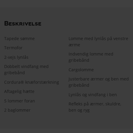
Beskrivelse
Tapede sømme
Lomme med lynlås på venstre
ærme
Termofor
Indvendig lomme med
2-vejs lynlås
gribebånd
Dobbelt vindfang med
Cargolomme
gribebånd
Justerbare ærmer og ben med
Cordura® knæforstærkning
gribebånd
Aftagelig hætte
Lynlås og vindfang i ben
5 lommer foran
Refleks på ærmer, skuldre,
2 baglommer
ben og ryg