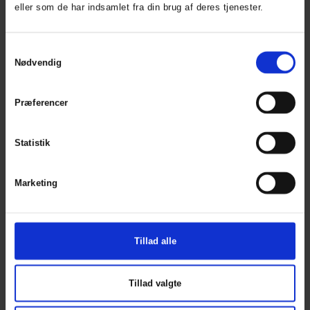
eller som de har indsamlet fra din brug af deres tjenester.
Kompositioner
Hovedmateriale
300D
Samtykkevalg
Oxford,
Nødvendig
190g/m²,
100%
Polyester,
Præferencer
PU hvid
belægning,
8.000mm
Statistik
H2O, C0-
behandling
Marketing
Forstærkning
500D
Cordura
stræk,
210g/m²,
100%
Tillad alle
Polyamid,
C0-
behandling
Tillad valgte
Foring
210T