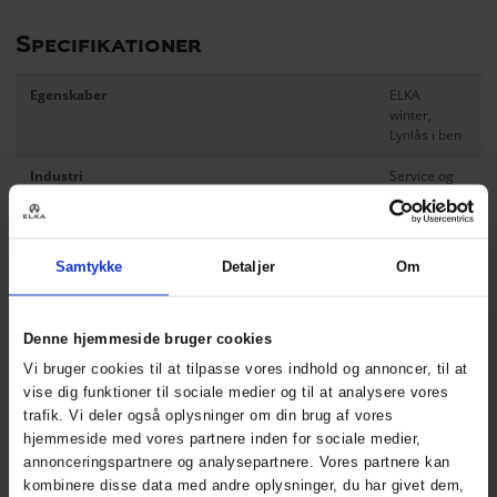
Specifikationer
Egenskaber
ELKA
winter,
Lynlås i ben
Industri
Service og
Vedligehold,
Fiskeri,
Byggeri &
Anlæg,
Samtykke
Detaljer
Om
Transport
Produktserie
Working
Xtreme
Denne hjemmeside bruger cookies
Vi bruger cookies til at tilpasse vores indhold og annoncer, til at
Produkttype
Heldragt
vise dig funktioner til sociale medier og til at analysere vores
trafik. Vi deler også oplysninger om din brug af vores
Skridtlængde str. L
79 cm
/ 31
in
hjemmeside med vores partnere inden for sociale medier,
annonceringspartnere og analysepartnere. Vores partnere kan
Db No
1603451
kombinere disse data med andre oplysninger, du har givet dem,