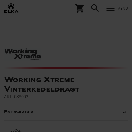
shopping_cart
search
menu
MENU
Working Xtreme
Vinterkedeldragt
ART.
088002
keyboard_arrow_down
Egenskaber