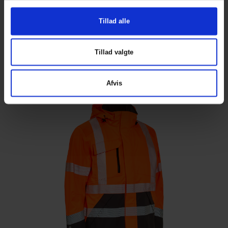
Tillad alle
Working Xtreme Stretch Jakke
ART. 186000
Tillad valgte
Colors:
Afvis