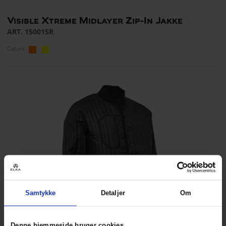
Visible Xtreme Midlayer Zip-In Jakke
ART. 150015R
Colors:
Samtykke
Detaljer
Om
Denne hjemmeside bruger cookies