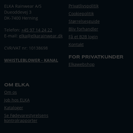
Privatlivspolitik
ELKA Rainwear A/S
Dueoddevej 3
Cookiepolitik
DK-7400 Herning
Størrelsesguide
Bliv forhandler
Telefon:
+45 97 14 24 22
E-mail:
elka@elkarainwear.dk
Få et B2B login
Kontakt
CVR/VAT nr: 10138698
FOR PRIVATKUNDER
WHISTLEBLOWER - KANAL
Elkawebshop
OM ELKA
Om os
Job hos ELKA
Kataloger
Se Fødevarestyrelsens
kontrolrapporter