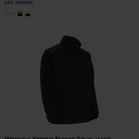
ART. 086004R
Colors:
Working Xtreme Fleece Zip-in jakke