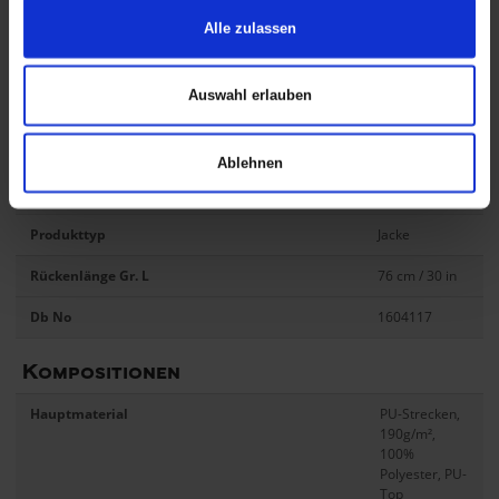
Management,
Alle zulassen
Natur &
Erzeugung,
Handwerk &
Bau, Strasse
Auswahl erlauben
& Verkehr,
Dienstleistung
& Kommunen
Ablehnen
Produktserie
Dry Zone
Produkttyp
Jacke
Rückenlänge Gr. L
76 cm
/ 30 in
Db No
1604117
Kompositionen
Hauptmaterial
PU-Strecken,
190g/m²,
100%
Polyester, PU-
Top