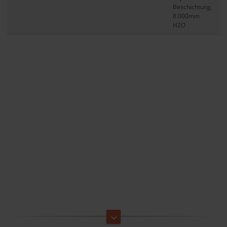
Beschichtung,
8.000mm
H2O
keyboard_arrow_down