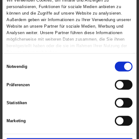
Wir verwenden Cookies, um Inhalte und Anzeigen zu
Flexibilität, Komfort und maximalen Schutz in einem
personalisieren, Funktionen für soziale Medien anbieten zu
stilvollen Design.
können und die Zugriffe auf unsere Website zu analysieren.
Außerdem geben wir Informationen zu Ihrer Verwendung unserer
Website an unsere Partner für soziale Medien, Werbung und
Versteckte Kapuze mit
Druckknöpfen
Analysen weiter. Unsere Partner führen diese Informationen
Kordelzug
Extra Verschweißung an
möglicherweise mit weiteren Daten zusammen, die Sie ihnen
Druckknopf am Ärmel
anfälligen Stellen
bereitgestellt haben oder die sie im Rahmen Ihrer Nutzung der
Dienste gesammelt haben.
Reißverschluss &
2 Taschen mit Patte​
Einwilligungsauswahl
Wetterschutzleiste mit
Notwendig
Präferenzen
Spezifikationen
Statistiken
Funktionen
Verstärkung
unter dem
Marketing
Arm
Industrie
Facility