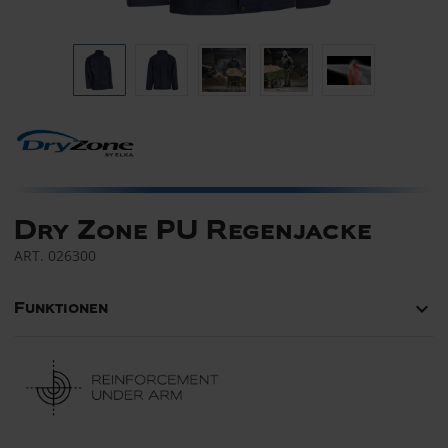
Dry Zone PU Regenjacke
ART.
026300
keyboard_arrow_down
Funktionen