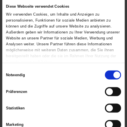
Spezifikationen
Diese Webseite verwendet Cookies
Funktionen
ELKA Winter,
Wir verwenden Cookies, um Inhalte und Anzeigen zu
Reissverschluss
personalisieren, Funktionen für soziale Medien anbieten zu
am Bein
können und die Zugriffe auf unsere Website zu analysieren.
Außerdem geben wir Informationen zu Ihrer Verwendung unserer
Industrie
Professionelle
Website an unsere Partner für soziale Medien, Werbung und
Fischerei,
Analysen weiter. Unsere Partner führen diese Informationen
Industrie &
Petrochemie,
möglicherweise mit weiteren Daten zusammen, die Sie ihnen
Handwerk &
bereitgestellt haben oder die sie im Rahmen Ihrer Nutzung der
Bau
Dienste gesammelt haben.
Einwilligungsauswahl
Produktserie
Working
Notwendig
Xtreme
Produkttyp
Schutzanzug
Präferenzen
Schrittlänge Gr. L
74 cm
/ 29 in
Statistiken
Kompositionen
Hauptmaterial
300D Oxford,
Marketing
190g/m²,