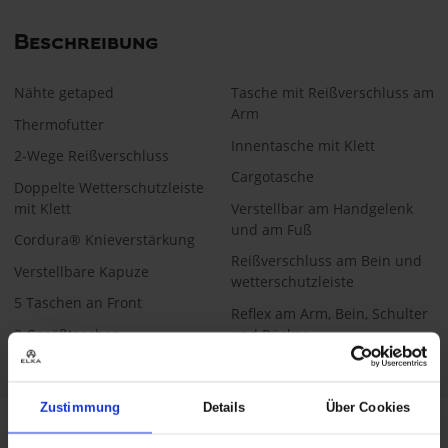
Beschreibung
Nähte getaped
Tasche mit Reißverschluss am
Arm
Thermofutter
Innentasche mit Klett
2-Wege Reißverschluss
Cargotasche
Doppelte Wetterschutzleiste
mit Klett
Verstellbar am Handgelenk
und am Fuß
Cordura® Knieverstärkung
Reißverschluss am Bein und
Verstellbare Kapuze
wetterschutzleiste
5 Taschen an Front
Reflex am Arm, Bein, Schulter
2 Gesäßtaschen
und Rücken
Zustimmung
Details
Über Cookies