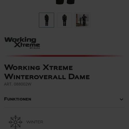
Working Xtreme
Winteroverall Dame
ART.
088002W
keyboard_arrow_down
Funktionen