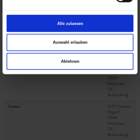
100%
Polyester,
PU-
Beschichtung
Alle zulassen
weiß,
8.000mm
H2O, C0-
Auswahl erlauben
Behandlung
Verstärkung
500D
Cordura
Ablehnen
stretch,
210g/m²,
100%
Polyamid,
C0-
Behandlung
Futter
210T Tafetta,
55g/m²,
100%
Polyester,
C0-
Behandlung