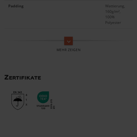
Padding
Wattierung,
160g/m²,
100%
Polyester
keyboard_arrow_down
Zertifikate